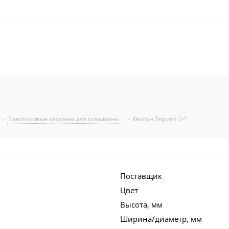
-
Пластиковые кессоны для скважины
-
Кессон Термит 2-1
Поставщик
Цвет
Высота, мм
Ширина/диаметр, мм